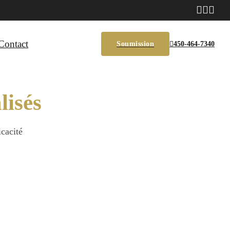
Contact
Soumission
450-464-7340
lisés
icacité